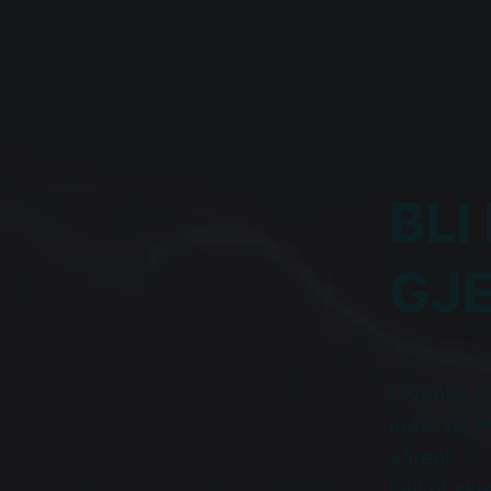
BLI
GJ
I Webba Co
idéer og m
våren!
Fyll ut sk