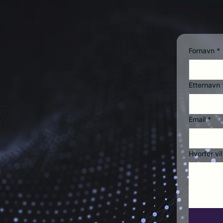
Fornavn
*
Etternavn
Email
*
Hvorfor vi