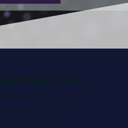
Kontakt oss
post@webbaconsulting.no
Kolbjørn Hejes vei 2B
7034 Trondheim