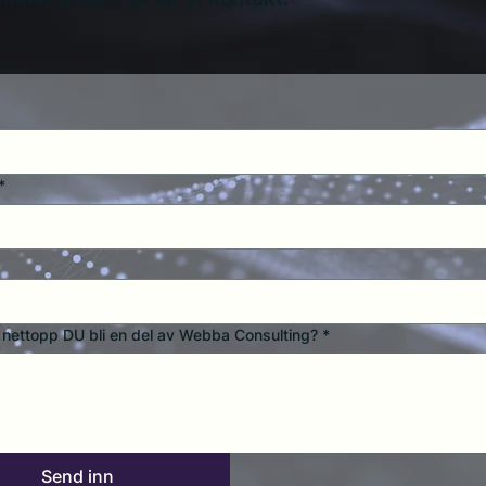
*
l nettopp DU bli en del av Webba Consulting?
*
Send inn