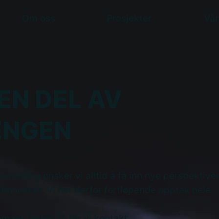
Om oss
Prosjekter
Vår
 EN DEL AV
ENGEN
nsulting ønsker vi alltid å få inn nye perspektiver
ennesker. Vi har derfor fortløpende opptak hele
jemaet under, så tar vi kontakt.