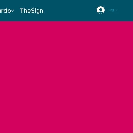
ardo
TheSign
Logg inn