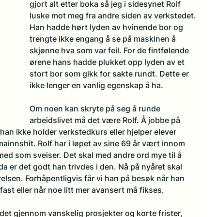
gjort alt etter boka så jeg i sidesynet Rolf 
luske mot meg fra andre siden av verkstedet. 
Han hadde hørt lyden av hvinende bor og 
trengte ikke engang å se på maskinen å 
skjønne hva som var feil. For de fintfølende 
ørene hans hadde plukket opp lyden av et 
stort bor som gikk for sakte rundt. Dette er 
ikke lenger en vanlig egenskap å ha.
Om noen kan skryte på seg å runde 
arbeidslivet må det være Rolf. Å jobbe på 
n ikke holder verkstedkurs eller hjelper elever 
mainnshit. Rolf har i løpet av sine 69 år vært innom 
g med som sveiser. Det skal med andre ord mye til å 
 da er det godt han trivdes i den. Nå på nyåret skal 
relsen. Forhåpentligvis får vi han på besøk når han 
ast eller når noe litt mer avansert må fikses. 
det gjennom vanskelig prosjekter og korte frister, 