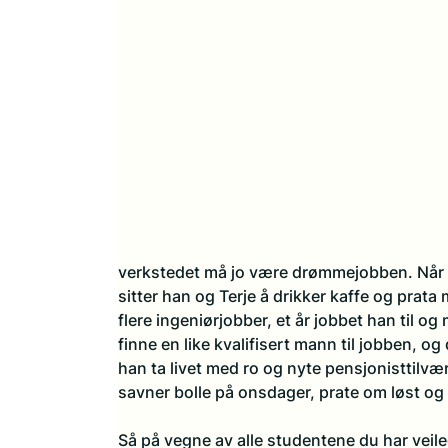
verkstedet må jo være drømmejobben. Når ha
sitter han og Terje å drikker kaffe og prata 
flere ingeniørjobber, et år jobbet han til o
finne en like kvalifisert mann til jobben, og
han ta livet med ro og nyte pensjonisttilvæ
savner bolle på onsdager, prate om løst og f
Så på vegne av alle studentene du har veile