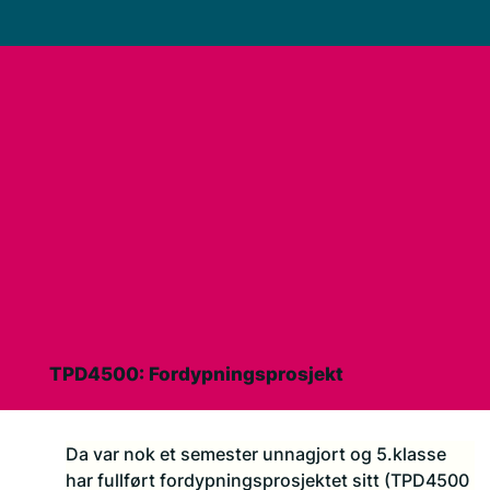
TPD4500: Fordypningsprosjekt
Da var nok et semester unnagjort og 5.klasse 
har fullført fordypningsprosjektet sitt (TPD4500 