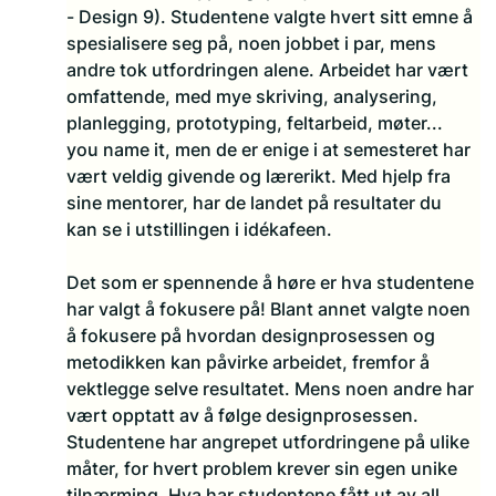
- Design 9). Studentene valgte hvert sitt emne å 
spesialisere seg på, noen jobbet i par, mens 
andre tok utfordringen alene. Arbeidet har vært 
omfattende, med mye skriving, analysering, 
planlegging, prototyping, feltarbeid, møter... 
you name it, men de er enige i at semesteret har 
vært veldig givende og lærerikt. Med hjelp fra 
sine mentorer, har de landet på resultater du 
kan se i utstillingen i idékafeen.
Det som er spennende å høre er hva studentene 
har valgt å fokusere på! Blant annet valgte noen 
å fokusere på hvordan designprosessen og 
metodikken kan påvirke arbeidet, fremfor å 
vektlegge selve resultatet. Mens noen andre har 
vært opptatt av å følge designprosessen. 
Studentene har angrepet utfordringene på ulike 
måter, for hvert problem krever sin egen unike 
tilnærming. Hva har studentene fått ut av all 